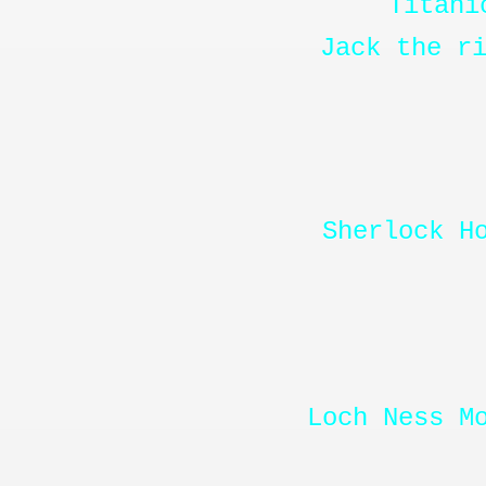
Titani
Jack the r
Sherlock H
Loch Ness M